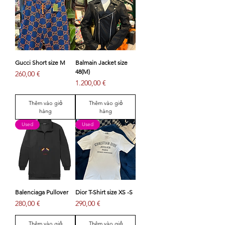
Gucci Short size M
Balmain Jacket size
48(M)
Giá
260,00 €
Giá
1.200,00 €
Thêm vào giỏ
Thêm vào giỏ
hàng
hàng
Used
Used
Balenciaga Pullover
Dior T-Shirt size XS -S
Giá
Giá
280,00 €
290,00 €
Thêm vào giỏ
Thêm vào giỏ