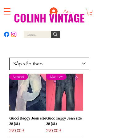
Anmelden
COLINH VINTAGE
Unused
Like new
Gucci Baggy Jean size
Gucc baggy Jean size
38 (XL)
38 (XL)
Giá
Giá
290,00 €
290,00 €