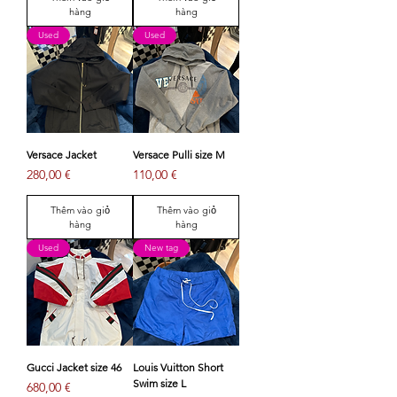
hàng
hàng
Used
Used
Versace Jacket
Versace Pulli size M
Giá
Giá
280,00 €
110,00 €
Thêm vào giỏ
Thêm vào giỏ
hàng
hàng
Used
New tag
Gucci Jacket size 46
Louis Vuitton Short
Swim size L
Giá
680,00 €