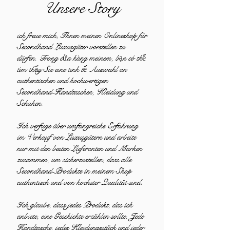
Unsere Story
ich freue mich, Ihnen meinen Onlineshop für
Secondhand-Luxusgüter vorstellen zu
dürfen. Trong cửa hàng meinem, bạn có thể
tìm thấy Sie eine tinh tế Auswahl an
authentischen und hochwertigen
Secondhand-Handtaschen, Kleidung und
Schuhen.
Ich verfuge über umfangreiche Erfahrung
im Verkauf von Luxusgütern und arbeite
nur mit den besten Lieferanten und Marken
zusammen, um sicherzustellen, dass alle
Secondhand-Produkte in meinem Shop
authentisch und von hochster Qualität sind.
Ich glaube, dass jedes Produkt, das ich
anbiete, eine Geschichte erzählen sollte. Jede
Handtasche, jedes Kleidungsstück und jeder