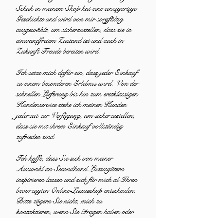
Schuh in meinem Shop hat eine einzigartige
Geschichte und wird von mir sorgfältig
ausgewählt, um sicherzustellen, dass sie in
einwandfreiem Zustand ist und auch in
Zukunft Freude bereiten wird.
Ich setze mich dafür ein, dass jeder Einkauf
zu einem besonderen Erlebnis wird. Von der
schnellen Lieferung bis hin zum erstklassigen
Kundenservice stehe ich meinen Kunden
jederzeit zur Verfügung, um sicherzustellen,
dass sie mit ihrem Einkauf vollständig
zufrieden sind.
Ich hoffe, dass Sie sich von meiner
Auswahl an Secondhand-Luxusgütern
inspirieren lassen und sich für mich al Ihren
bevorzugten Online-Luxusshop entscheiden.
Bitte zögern Sie nicht, mich zu
kontaktieren, wenn Sie Fragen haben oder