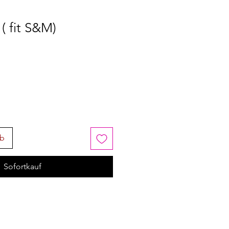
( fit S&M)
rb
Sofortkauf