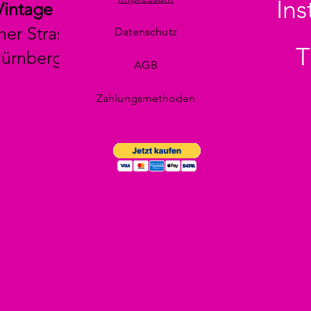
In
Vintage
her Strasse 29
Datenschutz
T
Nürnberg
AGB
Zahlungsmethoden