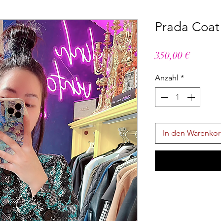
Prada Coat 
Preis
350,00 €
Anzahl
*
In den Warenko