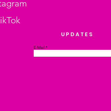
stagram
ikTok
UPDATES
E-Mail
Absenden