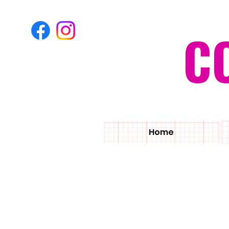
C
Home